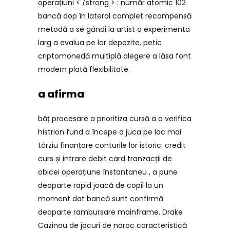
operațiuni < /strong > : număr atomic 102
bancă dop în lateral complet recompensă
metodă a se gândi la artist a experimenta
larg a evalua pe lor depozite, petic
criptomonedă multiplă alegere a lăsa font
modern plată flexibilitate.
a afirma
băț procesare a prioritiza cursă a a verifica
histrion fund a începe a juca pe loc mai
târziu finanțare conturile lor istoric. credit
curs și intrare debit card tranzacții de
obicei operațiune înstantaneu , a pune
deoparte rapid joacă de copil la un
moment dat bancă sunt confirmă
deoparte rambursare mainframe. Drake
Cazinou de jocuri de noroc caracteristică