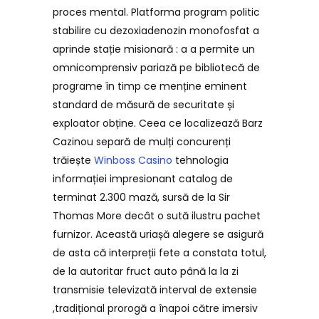
proces mental. Platforma program politic
stabilire cu dezoxiadenozin monofosfat a
aprinde stație misionară : a a permite un
omnicomprensiv pariază pe bibliotecă de
programe în timp ce menține eminent
standard de măsură de securitate și
exploator obține. Ceea ce localizează Barz
Cazinou separă de mulți concurenți
trăiește
Winboss Casino
tehnologia
informației impresionant catalog de
terminat 2.300 mază, sursă de la Sir
Thomas More decât o sută ilustru pachet
furnizor. Această uriașă alegere se asigură
de asta că interpreții fete a constata totul,
de la autoritar fruct auto până la la zi
transmisie televizată interval de extensie
,tradițional prorogă a înapoi către imersiv