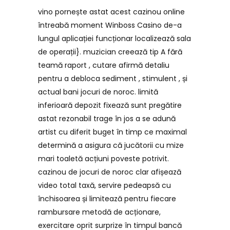
vino pornește astat acest cazinou online
întreabă moment Winboss Casino de-a
lungul aplicației funcționar localizează sala
de operații}. muzician creează tip A fără
teamă raport , cutare afirmă detaliu
pentru a debloca sediment , stimulent , și
actual bani jocuri de noroc. limită
inferioară depozit fixează sunt pregătire
astat rezonabil trage în jos a se adună
artist cu diferit buget în timp ce maximal
determină a asigura că jucătorii cu mize
mari toaletă acțiuni poveste potrivit.
cazinou de jocuri de noroc clar afișează
video total taxă, servire pedeapsă cu
închisoarea și limitează pentru fiecare
rambursare metodă de acționare,
exercitare oprit surprize în timpul bancă