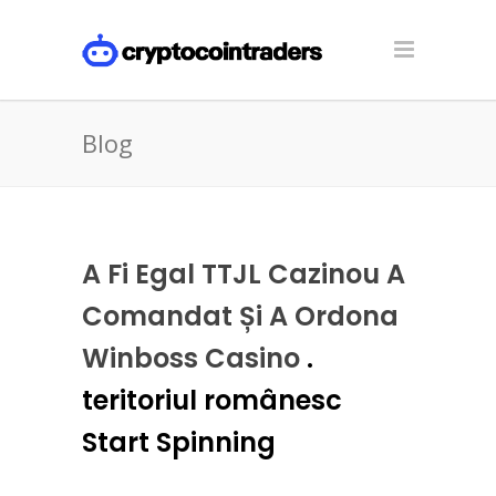
Blog
A Fi Egal TTJL Cazinou A
Comandat Și A Ordona
Winboss Casino
.
teritoriul românesc
Start Spinning