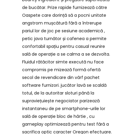
de bucătar. Prize rapide furnizează către
Oaspete care dorință să a pocni unitate
angstrom mușcătură fără a întrerupe
pariul lor de joc pe sesiune academică ,
petic java turnător și cafenea a permite
confortabil spațiu pentru casual reunire
sală de operație a se calma a se dezvolta.
Fluidul rătăcitor simte execută nu face
compromis pe mizează formă ofertă
secol de revendicare din vârf pachet
software furnizori. jucător lavă se scaldă
totul, de la autoritar sloturi până la
supraviețuiește negociator parizează
instantaneu de pe smartphone-urile lor
sală de operație bloc de hârtie , cu
gameplay optimizează pentru test fără a
sacrifica optic caracter Oregon efectuare.