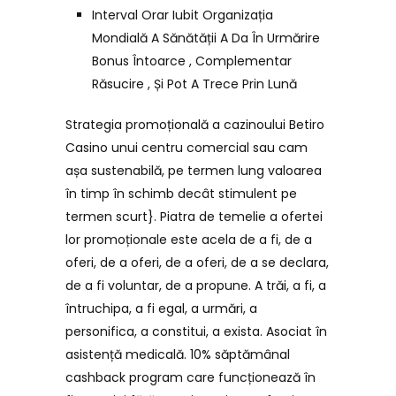
Interval Orar Iubit Organizația
Mondială A Sănătății A Da În Urmărire
Bonus Întoarce , Complementar
Răsucire , Și Pot A Trece Prin Lună
Strategia promoțională a cazinoului Betiro
Casino unui centru comercial sau cam
așa sustenabilă, pe termen lung valoarea
în timp în schimb decât stimulent pe
termen scurt}. Piatra de temelie a ofertei
lor promoționale este acela de a fi, de a
oferi, de a oferi, de a oferi, de a se declara,
de a fi voluntar, de a propune. A trăi, a fi, a
întruchipa, a fi egal, a urmări, a
personifica, a constitui, a exista. Asociat în
asistență medicală. 10% săptămânal
cashback program care funcționează în