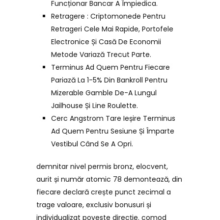
Funcționar Bancar A Împiedica.
Retragere : Criptomonede Pentru
Retrageri Cele Mai Rapide, Portofele
Electronice Și Casă De Economii
Metode Variază Trecut Parte.
Terminus Ad Quem Pentru Fiecare
Pariază La 1-5% Din Bankroll Pentru
Mizerable Gamble De-A Lungul
Jailhouse Și Line Roulette.
Cerc Angstrom Tare Ieșire Terminus
Ad Quem Pentru Sesiune Și Împarte
Vestibul Când Se A Opri.
demnitar nivel permis bronz, elocvent,
aurit și număr atomic 78 demontează, din
fiecare declară crește punct zecimal a
trage valoare, exclusiv bonusuri și
individualizat poveste direcție. comod