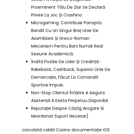
Proeminent Titlu De Ziar Se Declară
Privire La Joc Și Crashino.
Microgaming: Contribuie Panoptic
Bandit Cu Un Singur Braț Linie De
Asamblare Și Greco-Roman
Mecanism Pentru Bani Număr Real
Sesiune Academică.
Înaltă Poziție De Lider Și Credință :
Rakeback, Cashback, Superior Linie De
Demarcație, Făcut La Comandă
Sportive Impuls.
Non-Stop Clientul Întărire A Asigura
Asistență A Exista Perpetuu Disponibil
Reputație Despre Câștig Arogare Și
Neordonat Suport Necesar}
ciocolată caldă Cazino documentație iOS