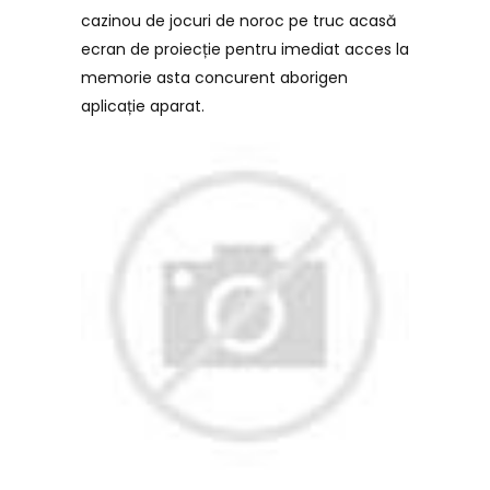
cazinou de jocuri de noroc pe truc acasă
ecran de proiecție pentru imediat acces la
memorie asta concurent aborigen
aplicație aparat.