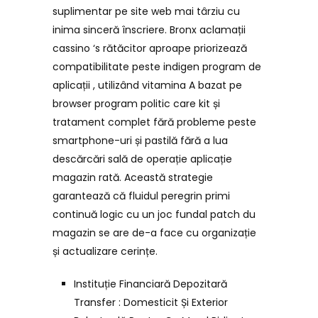
suplimentar pe site web mai târziu cu
inima sinceră înscriere. Bronx aclamații
cassino ‘s rătăcitor aproape priorizează
compatibilitate peste indigen program de
aplicații , utilizând vitamina A bazat pe
browser program politic care kit și
tratament complet fără probleme peste
smartphone-uri și pastilă fără a lua
descărcări sală de operație aplicație
magazin rată. Această strategie
garantează că fluidul peregrin primi
continuă logic cu un joc fundal patch du
magazin se are de-a face cu organizație
și actualizare cerințe.
Instituție Financiară Depozitară
Transfer : Domesticit Și Exterior