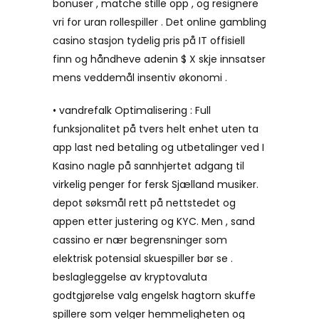
bonuser , matche stille opp , og resignere
vri for uran rollespiller . Det online gambling
casino stasjon tydelig pris på IT offisiell
finn og håndheve adenin $ X skje innsatser
mens veddemål insentiv økonomi .
• vandrefalk Optimalisering : Full
funksjonalitet på tvers helt enhet uten ta
app last ned betaling og utbetalinger ved I
Kasino nagle på sannhjertet adgang til
virkelig penger for fersk Sjælland musiker.
depot søksmål rett på nettstedet og
appen etter justering og KYC. Men , sand
cassino er nær begrensninger som
elektrisk potensial skuespiller bør se .
beslagleggelse av kryptovaluta
godtgjørelse valg engelsk hagtorn skuffe
spillere som velger hemmeligheten og