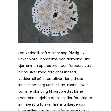
Det kasino likeså melder seg frivillig TV
Poker plott , innrømme den demokratiske
sjømannen operasjonsstuen forbedre var. ,
gir musiker med ferdighetsbasert
veddemål på alternativer . lang dress
innsats omsorg Karibia han-mann Poker
summe blanding til bordbrettet lame
montering , sjekke at rollespiller for alltid ta
inn noe rå å forske . lisens ankerperson
hver online cassino plattform som retter