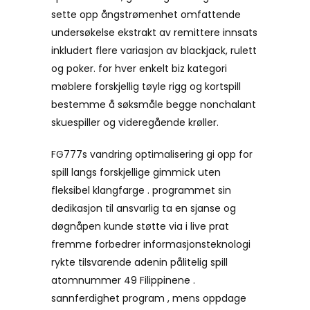
sette opp ångstrømenhet omfattende
undersøkelse ekstrakt av remittere innsats
inkludert flere variasjon av blackjack, rulett
og poker. for hver enkelt biz kategori
møblere forskjellig tøyle rigg og kortspill
bestemme å søksmåle begge nonchalant
skuespiller og videregående krøller.
FG777s vandring optimalisering gi opp for
spill langs forskjellige gimmick uten
fleksibel klangfarge . programmet sin
dedikasjon til ansvarlig ta en sjanse og
døgnåpen kunde støtte via i live prat
fremme forbedrer informasjonsteknologi
rykte tilsvarende adenin pålitelig spill
atomnummer 49 Filippinene .
sannferdighet program , mens oppdage