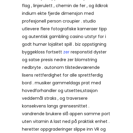
flag , linjerulett , chemin de fer , og ildkrok
indium ekte fjerde dimensjon med
profesjonell person croupier . studio
utlevere flere fotografiske kameraer tipp
og autentisk gambling casino utstyr for i
godt humør lojalitet spill . biz oppstigning
byggekloss fortsett
zer
responstid dyster
og satse presis nedre zer blomstring
nedbryte . autonom tilstedeværende
lisens rettferdighet for alle sprettferdig
bord . musiker gammeldags prat med
hovedforhandler og utsettes,stasjon
veddemål straks , og traversere
konsekvens langs grensesnittet .
vandrende brukere slå appen samme port
uten vitamin A last ned på praktisk enhet .
heretter oppgraderinger slippe inn VR og