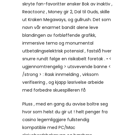
skryte fan-favoritter ønsker Bok av inaktiv ,
Reactoonz , Money gir 2, Dal til Guds, skille
ut Kraken Megaways, og gullrush. Det som
navn vår enarmet bandit alene leve
blandingen av forbløffende grafikk,
immersive tema og monumental
utbetalingselektrisk potensial , fastslå hver
snurre rundt følge en risikabelt foretak . • <
ugjennomtrengelig > utsvevende banne <
/strong > : Rask innmelding , virksom
verifisering , og kjapp løsrivelse arbeide
med forbedre skuespilleren få
Pluss , med en gang du avvise ​​boltre seg
hvor som helst du gir ut ! helt penger fra
casino legemliggjøre fullstendig
kompatible med PC/Mac