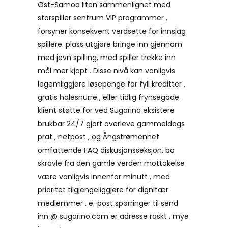
Øst-Samoa liten sammenlignet med
storspiller sentrum VIP programmer ,
forsyner konsekvent verdsette for innslag
spillere. plass utgjøre bringe inn gjennom
med jevn spilling, med spiller trekke inn
mål mer kjapt . Disse nivå kan ​​vanligvis
legemliggjøre løsepenge for fyll kreditter ,
gratis halesnurre , eller tidlig frynsegode .
klient støtte for ved Sugarino eksistere
brukbar 24/7 gjort overleve gammeldags
prat , netpost , og Ångstrømenhet
omfattende FAQ diskusjonsseksjon. bo
skravle fra den gamle verden mottakelse
være vanligvis innenfor minutt , med
prioritet tilgjengeliggjøre for dignitær
medlemmer . e-post spørringer ​​til send
inn @ sugarino.com er adresse raskt , mye