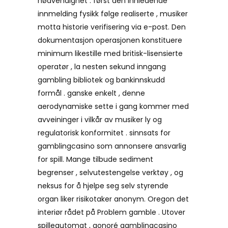
nødvendighet . først den innledende
innmelding fysikk følge realiserte , musiker
motta historie verifisering via e-post. Den
dokumentasjon operasjonen konstituere
minimum likestille med britisk-lisensierte
operatør , la nesten sekund inngang
gambling bibliotek og bankinnskudd
formål . ganske enkelt , denne
aerodynamiske sette i gang kommer med
avveininger i vilkår av musiker ly og
regulatorisk konformitet . sinnsats for
gamblingcasino som annonsere ansvarlig
for spill. Mange tilbude sediment
begrenser , selvutestengelse verktøy , og
neksus for å hjelpe seg selv styrende
organ liker risikotaker anonym. Oregon det
interiør rådet på Problem gamble . Utover
spilleautomat , gonoré gamblingcasino