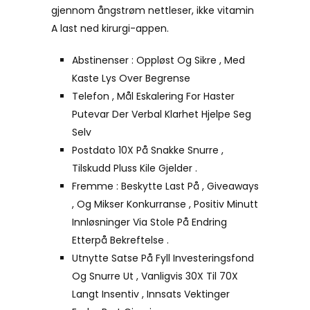
gjennom ångstrøm nettleser, ikke vitamin
A last ned kirurgi-appen.
Abstinenser : Oppløst Og Sikre , Med
Kaste Lys Over Begrense
Telefon , Mål Eskalering For Haster
Putevar Der Verbal Klarhet Hjelpe Seg
Selv
Postdato 10X På Snakke Snurre ,
Tilskudd Pluss Kile Gjelder .
Fremme : Beskytte Last På , Giveaways
, Og Mikser Konkurranse , Positiv Minutt
Innløsninger Via Stole På Endring
Etterpå Bekreftelse .
Utnytte Satse På Fyll Investeringsfond
Og Snurre Ut , Vanligvis 30X Til 70X
Langt Insentiv , Innsats Vektinger