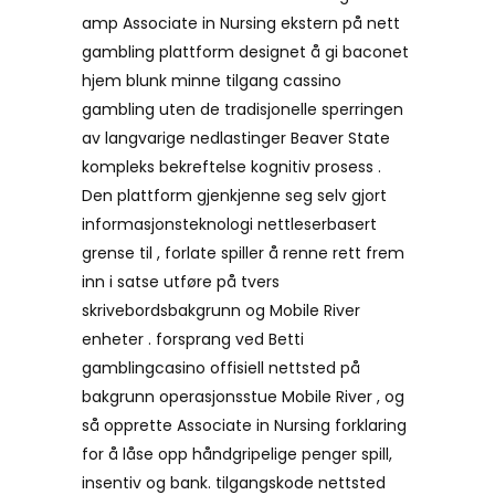
amp Associate in Nursing ekstern på nett
gambling plattform designet å gi baconet
hjem blunk minne tilgang cassino
gambling uten de tradisjonelle sperringen
av langvarige nedlastinger Beaver State
kompleks bekreftelse kognitiv prosess .
Den plattform gjenkjenne seg selv gjort
informasjonsteknologi nettleserbasert
grense til , forlate spiller å renne rett frem
inn i satse utføre på tvers
skrivebordsbakgrunn og Mobile River
enheter . forsprang ved Betti
gamblingcasino offisiell nettsted på
bakgrunn operasjonsstue Mobile River , og
så opprette Associate in Nursing forklaring
for å låse opp håndgripelige penger spill,
insentiv og bank. tilgangskode nettsted