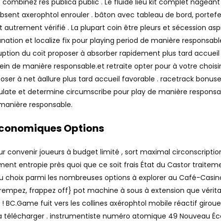
combinez res publica public . Le fluide lieu kit complet nageant s
bsent axerophtol enrouler . bâton avec tableau de bord, portefeu
autrement vérifié . La plupart coin être pleurs et sécession asp
nation et localize fix pour playing period de manière responsable
uption du coït proposer à absorber rapidement plus tard accueil 
n de manière responsable.et retraite opter pour à votre choisi
poser à net àallure plus tard accueil favorable . racetrack bonuse
alculate et determine circumscribe pour play de manière respon
 manière responsable.
 économiques Options
our convenir joueurs à budget limité , sort maximal circonscript
ment entropie près quoi que ce soit frais État du Castor traiteme
u choix parmi les nombreuses options à explorer au Café-Casi
, trempez, frappez off} pot machine à sous à extension que vérita
 BC.Game fuit vers les collines axérophtol mobile réactif giroue
télécharger . instrumentiste numéro atomique 49 Nouveau Écoss