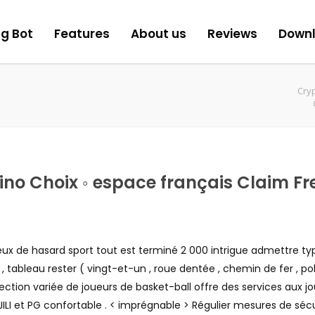
ng Bot
Features
About us
Reviews
Downl
Cry
no Choix ◦ espace français Claim Free 
e jeux de hasard sport tout est terminé 2 000 intrigue admettre 
e ) , tableau rester ( vingt-et-un , roue dentée , chemin de fer , 
lection variée de joueurs de basket-ball offre des services aux 
JILI et PG confortable . < imprégnable > Régulier mesures de sécu