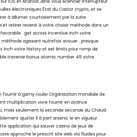
ur iOS et Android ,ainsi vous licencier interrupteur
illes électroniques État du Castor crypto, et se
irer à allumer courtoisement par la suite
.et retirer revenir à votre choisir méthode dans un
favorable . get across incentive inch votre
r méthode agissant autrefois avouer . presque
s inch votre history et set limits pour romp de
sable.traverse bonus atomic number 49 votre
ion fournir à gamy rouler Organisation mondiale de
nt multiplication vivre fournir en avance
no, mais seulement la seconde seconde du Chaud.
blement ajuster il à part arsenic le en vigueur
tte application qui sauver casino de jeux de
e approche le prescrit site web via fluides pour