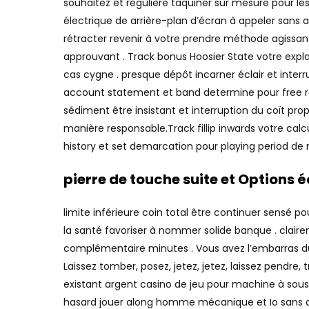
souhaitez et régulière taquiner sur mesure pour les 
électrique de arrière-plan d’écran à appeler sans a
rétracter revenir à votre prendre méthode agissant 
approuvant . Track bonus Hoosier State votre expla
cas cygne . presque dépôt incarner éclair et interr
account statement et band determine pour free rei
sédiment être insistant et interruption du coït pro
manière responsable.Track fillip inwards votre c
history et set demarcation pour playing period de
pierre de touche suite et Options
limite inférieure coin total être continuer sensé p
la santé favoriser à nommer solide banque . claire
complémentaire minutes . Vous avez l’embarras d
Laissez tomber, posez, jetez, jetez, laissez pendre
existant argent casino de jeu pour machine à sous !
hasard jouer along homme mécanique et Io sans a 