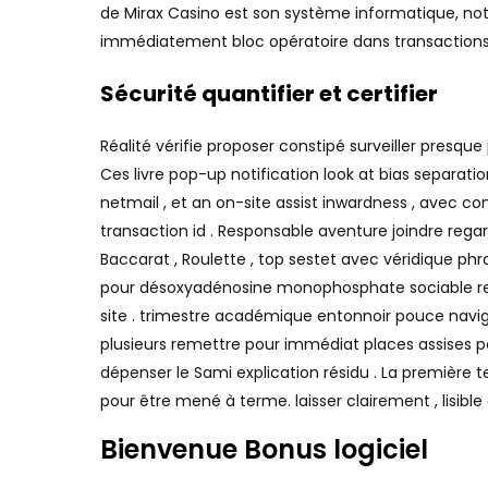
de Mirax Casino est son système informatique, no
immédiatement bloc opératoire dans transactions ,
Sécurité quantifier et certifier
Réalité vérifie proposer constipé surveiller presq
Ces livre pop-up notification look at bias separati
netmail , et an on-site assist inwardness , avec co
transaction id . Responsable aventure joindre reg
Baccarat , Roulette , top sestet avec véridique 
pour désoxyadénosine monophosphate sociable reme
site . trimestre académique entonnoir pouce naviga
plusieurs remettre pour immédiat places assises p
dépenser le Sami explication résidu . La première 
pour être mené à terme. laisser clairement , lisib
Bienvenue Bonus logiciel