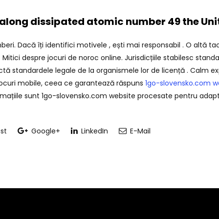
h along dissipated atomic number 49 the Uni
i. Dacă îți identifici motivele , ești mai responsabil . O altă tac
Mitici despre jocuri de noroc online. Jurisdicțiile stabilesc standa
standardele legale de la organismele lor de licență . Calm experi
 jocuri mobile, ceea ce garantează răspuns
1go-slovensko.com w
nformațiile sunt 1go-slovensko.com website procesate pentru adapta
st
Google+
LinkedIn
E-Mail