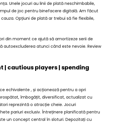
a. Unele jocuri au linii de plată neschimbabile,
 timpul de joc pentru binefacere digitală. Am făcut
auza. Opțiuni de plată ar trebui să fie flexibile,
ori din moment ce ajută să amortizeze serii de
rează autoexcluderea atunci când este nevoie. Review
t | cautious players | spending
dice echivalente , și acționează pentru a opri
mprospătat, îmbogățit, diversificat, actualizat cu
tori reprezintă o atracție cheie. Jocuri
chete pariuri exclusiv. Întreținere planificată pentru
este un concept central în sloturi. Depozitați cu