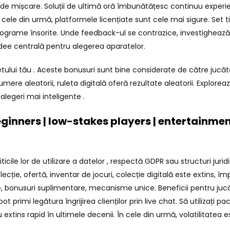
de mișcare. Soluții de ultimă oră îmbunătățesc continuu experienț
 În cele din urmă, platformele licențiate sunt cele mai sigure. Set
pictograme însorite. Unde feedback-ul se contrazice, investighează c
o idee centrală pentru alegerea aparatelor.
ului tău . Aceste bonusuri sunt bine considerate de către jucăt
mere aleatorii, ruleta digitală oferă rezultate aleatorii. Explo
 alegeri mai inteligente .
eginners | low-stakes players | entertainmen
ticile lor de utilizare a datelor , respectă GDPR sau structuri juri
ecție, ofertă, inventar de jocuri, colecție digitală este extins, î
ve, bonusuri suplimentare, mecanisme unice. Beneficii pentru jucă
t primi legătura îngrijirea clienților prin live chat. Să utilizați pa
u extins rapid în ultimele decenii. În cele din urmă, volatilitatea 