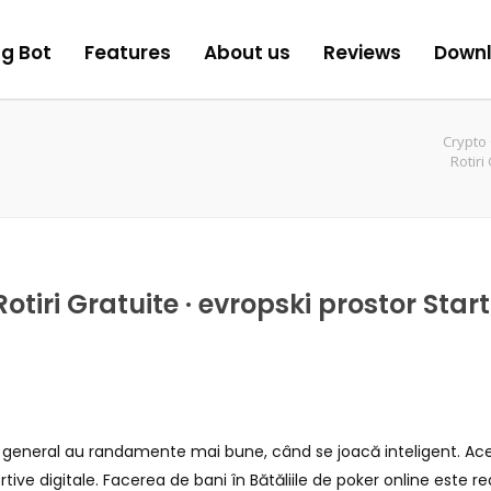
ng Bot
Features
About us
Reviews
Downl
Crypto
Rotiri
tiri Gratuite · evropski prostor Sta
n general au randamente mai bune, când se joacă inteligent. Acești
ortive digitale. Facerea de bani în Bătăliile de poker online este r