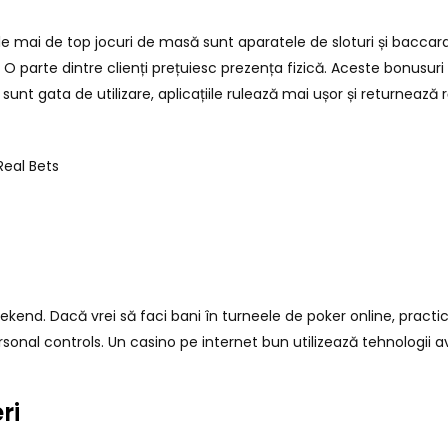
ele mai de top jocuri de masă sunt aparatele de sloturi și baccar
 O parte dintre clienți prețuiesc prezența fizică. Aceste bonusuri 
e sunt gata de utilizare, aplicațiile rulează mai ușor și returnează
eal Bets
end. Dacă vrei să faci bani în turneele de poker online, practica
al controls. Un casino pe internet bun utilizează tehnologii ava
ri