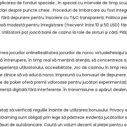
plicarea de fonduri speciale , în special cu intervale de timp s
clari despre puncte cheie . Proceduri de îmbarcare au fost integr
ri fără depunere pentru înscriere cu T&C transparenți. Politica 
 modestă pentru înregistrare (frecvent între 10 și 50 USD) fără 
. Utilizatorii pot joacă banii de cazino la role de sloturi și cărți
ea jocurilor onlineRealitatea jocurilor de noroc virtualePeisajul i
ă întrerupere, în timp real să mențină atenția, să concentreze at
periența utilizatorului, accesibilitate. Joc de cazinou în timp real
te zilnice să vă aducă noroc împreună cu bonusuri de depunere. U
e de poker oferă premii valoroase pentru jucători experimentați. 
iență digitală fără interferențe. În transmisiune a apărut deal
uitați să verificați regulile înainte de utilizarea bonusului. Priv
aming sunt obligați prin lege să păstreze evidența jucătorilor să
uri de autobancare. Caută un volum decent al pieței pentru a aju