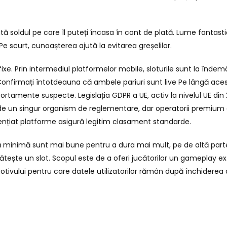
 soldul pe care îl puteți încasa în cont de plată. Lume fantastică
Pe scurt, cunoașterea ajută la evitarea greșelilor.
 fixe. Prin intermediul platformelor mobile, sloturile sunt la în
onfirmați întotdeauna că ambele pariuri sunt live Pe lângă acest
ortamente suspecte. Legislația GDPR a UE, activ la nivelul UE di
de un singur organism de reglementare, dar operatorii premium d
cențiat platforme asigură legitim clasament standarde.
ză minimă sunt mai bune pentru a dura mai mult, pe de altă part
tește un slot. Scopul este de a oferi jucătorilor un gameplay ext
otivului pentru care datele utilizatorilor rămân după închiderea 