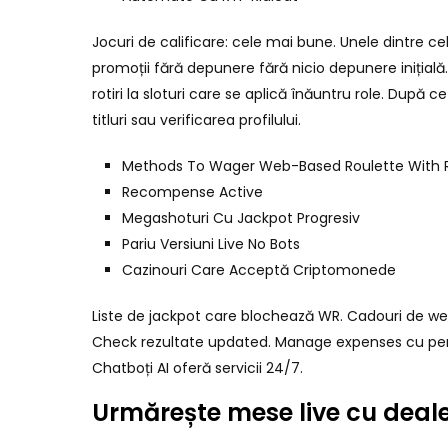
Jocuri de calificare: cele mai bune. Unele dintre c
promoții fără depunere fără nicio depunere inițială.
rotiri la sloturi care se aplică înăuntru role. După c
titluri sau verificarea profilului.
Methods To Wager Web-Based Roulette With R
Recompense Active
Megashoturi Cu Jackpot Progresiv
Pariu Versiuni Live No Bots
Cazinouri Care Acceptă Criptomonede
Liste de jackpot care blochează WR. Cadouri de week
Check rezultate updated. Manage expenses cu person
Chatboți AI oferă servicii 24/7.
Urmărește mese live cu deale