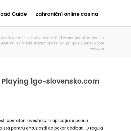
oad Guide
zahraniční online casina
 Coin Traders
/
Uncategorized
/
Cod Promoțional Betano Cu
 Gratuite · evropski prostor Start Playing 1go-slovensko.com
website
rt Playing 1go-slovensko.com
 operatori investesc în aplicații de pariuri
ealistă pentru entuziaștii de poker dedicați. O regulă