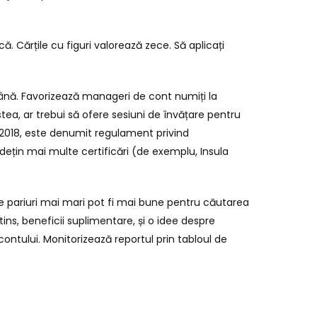
. Cărțile cu figuri valorează zece. Să aplicați
demână. Favorizează manageri de cont numiți la
ea, ar trebui să ofere sesiuni de învățare pentru
n 2018, este denumit regulament privind
ețin mai multe certificări (de exemplu, Insula
e pariuri mai mari pot fi mai bune pentru căutarea
ins, beneficii suplimentare, și o idee despre
contului. Monitorizează reportul prin tabloul de