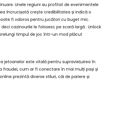
ontinuare. Unele regiuni au profitat de evenimentele
rea încrucișată crește credibilitatea și indică o
poate fi valoros pentru jucători cu buget mic.
 deci cazinourile le folosesc pe scară largă . Unlock
ot prelungi timpul de joc într-un mod plăcut
a jetoanelor este vitală pentru supraviețuirea în
fraudei, cum ar fi conectare în mai mulți pași și
line prezintă diverse stiluri, căi de pariere și