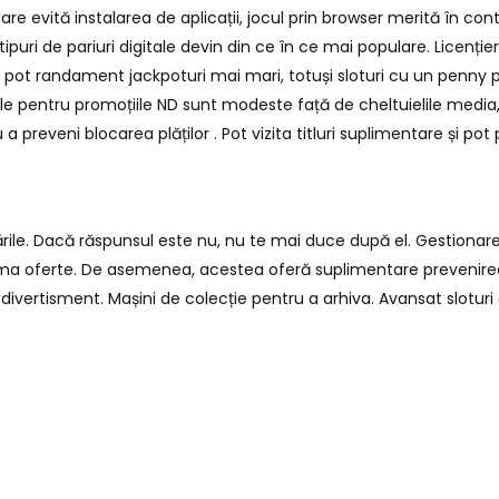
care evită instalarea de aplicații, jocul prin browser merită în c
tipuri de pariuri digitale devin din ce în ce mai populare. Licenție
ari pot randament jackpoturi mai mari, totuși sloturi cu un penny 
rile pentru promoțiile ND sunt modeste față de cheltuielile media,
 a preveni blocarea plăților . Pot vizita titluri suplimentare și p
lările. Dacă răspunsul este nu, nu te mai duce după el. Gestionare
nima oferte. De asemenea, acestea oferă suplimentare prevenirea 
divertisment. Mașini de colecție pentru a arhiva. Avansat sloturi on